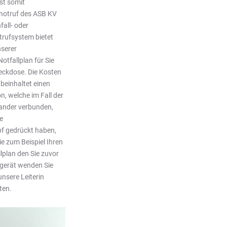
st somit
snotruf des ASB KV
fall- oder
trufsystem bietet
nserer
otfallplan für Sie
teckdose. Die Kosten
beinhaltet einen
n, welche im Fall der
nander verbunden,
e
pf gedrückt haben,
ie zum Beispiel Ihren
lplan den Sie zuvor
fgerät wenden Sie
nsere Leiterin
ten.