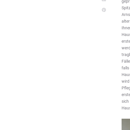
gepr
Spit
Arns
alte
Ihne
Haus
erst
werd
trag
Fäll
fall
Haus
wird
Pfle
erst
sich
Haus