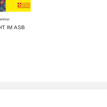
ectrical
T IM ASB