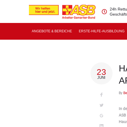
24h Rettu
Geschäfts
ANGEBOTE & BEREICHE
ERSTE-HILFE-AUSBILDUNG
H
23
JUNI
A
By
Be
In d
ASB 
Haus