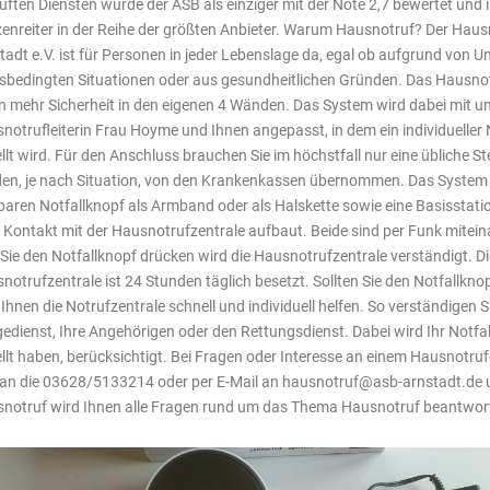
üften Diensten wurde der ASB als einziger mit der Note 2,7 bewertet und i
zenreiter in der Reihe der größten Anbieter. Warum Hausnotruf? Der Hau
tadt e.V. ist für Personen in jeder Lebenslage da, egal ob aufgrund von Un
rsbedingten Situationen oder aus gesundheitlichen Gründen. Das Hausno
n mehr Sicherheit in den eigenen 4 Wänden. Das System wird dabei mit u
notrufleiterin Frau Hoyme und Ihnen angepasst, in dem ein individueller N
ellt wird. Für den Anschluss brauchen Sie im höchstfall nur eine übliche S
en, je nach Situation, von den Krankenkassen übernommen. Das System 
baren Notfallknopf als Armband oder als Halskette sowie eine Basisstatio
e Kontakt mit der Hausnotrufzentrale aufbaut. Beide sind per Funk mitei
s Sie den Notfallknopf drücken wird die Hausnotrufzentrale verständigt. Di
notrufzentrale ist 24 Stunden täglich besetzt. Sollten Sie den Notfallkno
 Ihnen die Notrufzentrale schnell und individuell helfen. So verständigen S
gedienst, Ihre Angehörigen oder den Rettungsdienst. Dabei wird Ihr Notfal
ellt haben, berücksichtigt. Bei Fragen oder Interesse an einem Hausnotru
 an die 03628/5133214 oder per E-Mail an hausnotruf@asb-arnstadt.de u
notruf wird Ihnen alle Fragen rund um das Thema Hausnotruf beantwor