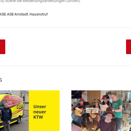
ts) sowie die Bedienungsanleitungen (unten).
ASB
,
ASB Arnstadt
,
Hausnotruf
S