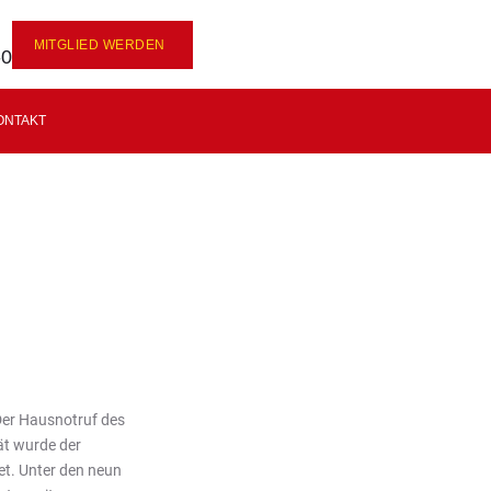
MITGLIED WERDEN
-0
ONTAKT
Der Hausnotruf des
ät wurde der
et. Unter den neun