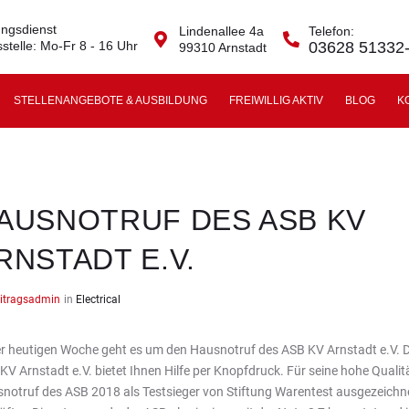
ngsdienst
Lindenallee 4a
Telefon:
stelle: Mo-Fr 8 - 16 Uhr
03628 51332
99310 Arnstadt
STELLENANGEBOTE & AUSBILDUNG
FREIWILLIG AKTIV
BLOG
K
AUSNOTRUF DES ASB KV
RNSTADT E.V.
itragsadmin
in
Electrical
er heutigen Woche geht es um den Hausnotruf des ASB KV Arnstadt e.V. 
KV Arnstadt e.V. bietet Ihnen Hilfe per Knopfdruck. Für seine hohe Qualit
notruf des ASB 2018 als Testsieger von Stiftung Warentest ausgezeichn