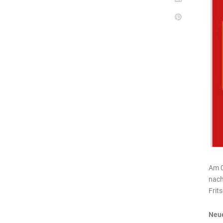
Am 0
nach
Frit
Neue