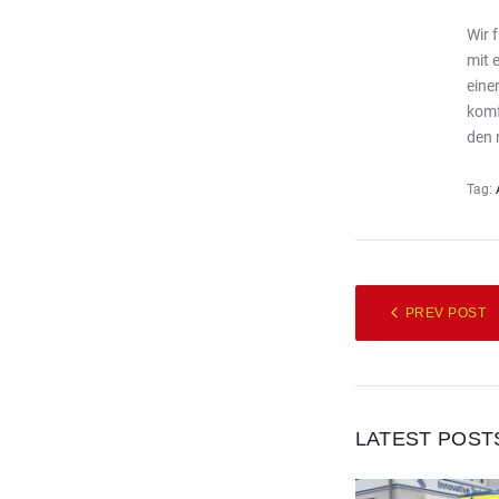
Wir 
mit 
eine
komf
den 
Tag:
PREV POST
LATEST POST