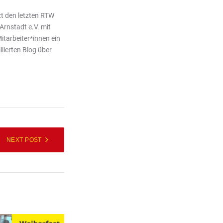
zt den letzten RTW
rnstadt e.V. mit
tarbeiter*innen ein
lierten Blog über
NEXT POST