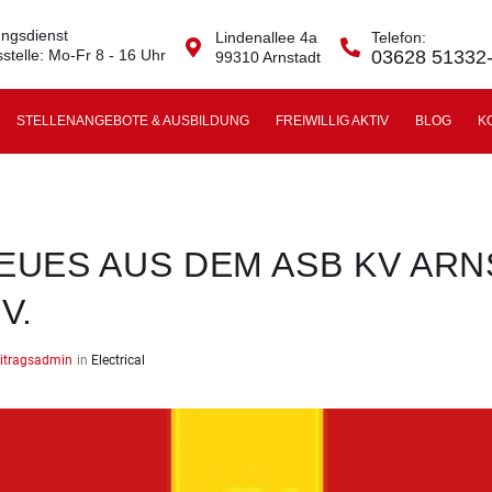
ngsdienst
Lindenallee 4a
Telefon:
stelle: Mo-Fr 8 - 16 Uhr
03628 51332
99310 Arnstadt
STELLENANGEBOTE & AUSBILDUNG
FREIWILLIG AKTIV
BLOG
K
EUES AUS DEM ASB KV ARN
.V.
itragsadmin
in
Electrical