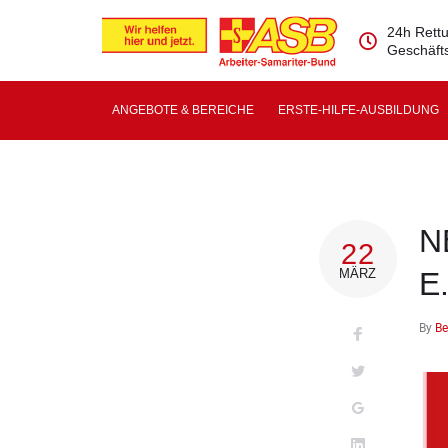
24h Rettu
Geschäfts
ANGEBOTE & BEREICHE
ERSTE-HILFE-AUSBILDUNG
N
22
MÄRZ
E
By
Be