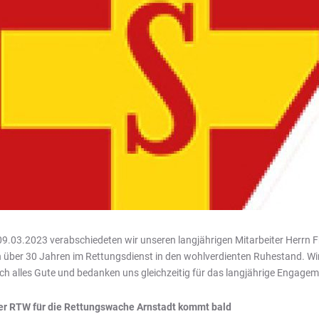
9.03.2023 verabschiedeten wir unseren langjährigen Mitarbeiter Herrn F
 über 30 Jahren im Rettungsdienst in den wohlverdienten Ruhestand. W
sch alles Gute und bedanken uns gleichzeitig für das langjährige Engagem
r RTW für die Rettungswache Arnstadt kommt bald