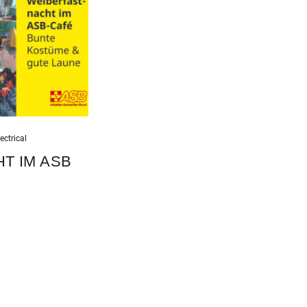
ectrical
T IM ASB