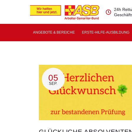
24h Rettu
Geschäfts
ANGEBOTE & BEREICHE
ERSTE-HILFE-AUSBILDUNG
05
SEP.
GLÜCKLICHE ABSOLVENTE