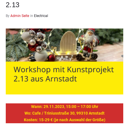
2.13
By
Admin Seite
in
Electrical
Wann: 29.11.2023, 15:00 – 17:00 Uhr
Wo: Cafe / Triniusstraße 30, 99310 Arnstadt
Kosten: 15-29 € (je nach Auswahl der Größe)