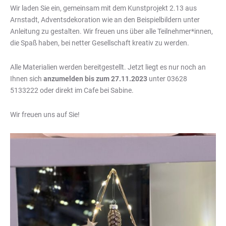
Wir laden Sie ein, gemeinsam mit dem Kunstprojekt 2.13 aus
Arnstadt, Adventsdekoration wie an den Beispielbildern unter
Anleitung zu gestalten. Wir freuen uns über alle Teilnehmer*innen,
die Spaß haben, bei netter Gesellschaft kreativ zu werden.
Alle Materialien werden bereitgestellt. Jetzt liegt es nur noch an
Ihnen sich
anzumelden bis zum 27.11.2023
unter 03628
5133222 oder direkt im Cafe bei Sabine.
Wir freuen uns auf Sie!