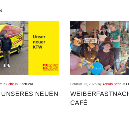
S
min Seite
in
Electrical
Februar 13, 2026
by
Admin Seite
in
El
 UNSERES NEUEN
WEIBERFASTNACH
CAFÉ