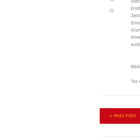
rich
Erst
Zert
Erns
Grun
Ihne
ausb
Blic
Tag:
PREV POST