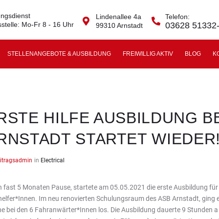
ngsdienst
Lindenallee 4a
Telefon:
stelle: Mo-Fr 8 - 16 Uhr
03628 51332
99310 Arnstadt
STELLENANGEBOTE & AUSBILDUNG
FREIWILLIG AKTIV
BLOG
K
RSTE HILFE AUSBILDUNG B
RNSTADT STARTET WIEDER
itragsadmin
in
Electrical
 fast 5 Monaten Pause, startete am 05.05.2021 die erste Ausbildung für
helfer*Innen. Im neu renovierten Schulungsraum des ASB Arnstadt, ging 
e bei den 6 Fahranwärter*Innen los. Die Ausbildung dauerte 9 Stunden a