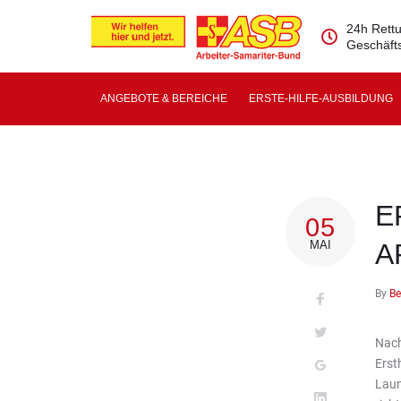
24h Rettu
Geschäfts
ANGEBOTE & BEREICHE
ERSTE-HILFE-AUSBILDUNG
E
05
MAI
A
By
Be
Nach
Erst
Laun