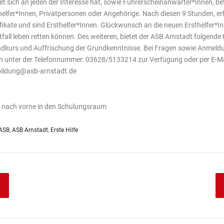
tet sich an jeden der Interesse hat, sowie Führerscheinanwärter*Innen, bet
helfer*Innen, Privatpersonen oder Angehörige. Nach diesen 9 Stunden, erhi
ifikate und sind Ersthelfer*Innen. Glückwunsch an die neuen Ersthelfer*I
tfall leben retten können. Des weiteren, bietet der ASB Arnstadt folgende K
dkurs und Auffrischung der Grundkenntnisse. Bei Fragen sowie Anmeld
n unter der Telefonnummer: 03628/5133214 zur Verfügung oder per E-Ma
ildung@asb-arnstadt.de
k nach vorne in den Schulungsraum
ASB
,
ASB Arnstadt
,
Erste Hilfe