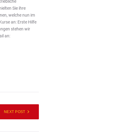
riebliche
elten Sie ihre
nnen, welche nun im
urse an: Erste Hilfe
ungen stehen wir
il an:
NEXT POST