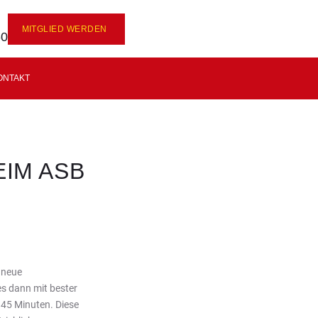
MITGLIED WERDEN
-0
ONTAKT
EIM ASB
!
 neue
es dann mit bester
 45 Minuten. Diese