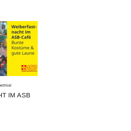
ectrical
T IM ASB