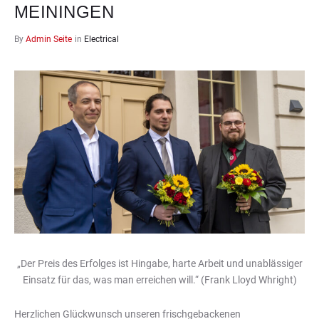
MEININGEN
By
Admin Seite
in
Electrical
„Der Preis des Erfolges ist Hingabe, harte Arbeit und unablässiger
Einsatz für das, was man erreichen will.“ (Frank Lloyd Whright)
Herzlichen Glückwunsch unseren frischgebackenen